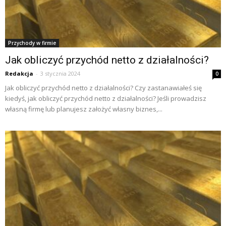
Przychody w firmie
Jak obliczyć przychód netto z działalności?
Redakcja
-
3 stycznia 2024
0
Jak obliczyć przychód netto z działalności? Czy zastanawiałeś się
kiedyś, jak obliczyć przychód netto z działalności? Jeśli prowadzisz
własną firmę lub planujesz założyć własny biznes,...