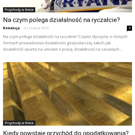
Przychody w firmie
Na czym polega działalność na ryczałcie?
Redakcja
-
4 czerwca 2025
0
Na czym polega działalność na ryczałcie? Często słyszymy o różnych
formach prowadzenia działalności gospodarczej, takich jak
działalność oparta na umowie o pracę, działalność na zasadach...
Przychody w firmie
Kiedy powstaje przychód do opodatkowania?