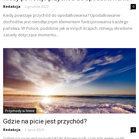
Redakcja
-
2 grudnia 2023
0
Kiedy powstaje przychód do opodatkowania? Opodatkowanie
dochodów jest nieodłącznym elementem funkcjonowania każdego
państwa. W Polsce, podobnie jak w innych krajach, istnieją określone
zasady dotyczące momentu...
Przychody w firmie
Gdzie na picie jest przychód?
Redakcja
-
2 lipca 2024
0
Gdzie na picie jest przychód? W dzisiejszych czasach wiele osób