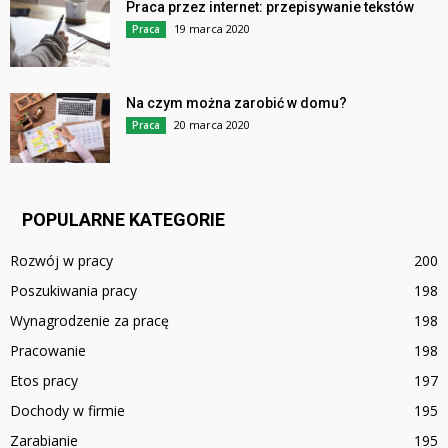
Praca przez internet: przepisywanie tekstów
19 marca 2020
Praca
Na czym można zarobić w domu?
20 marca 2020
Praca
POPULARNE KATEGORIE
Rozwój w pracy
200
Poszukiwania pracy
198
Wynagrodzenie za pracę
198
Pracowanie
198
Etos pracy
197
Dochody w firmie
195
Zarabianie
195