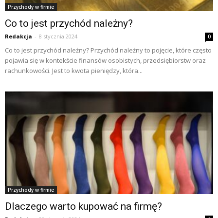
Przychody w firmie
Co to jest przychód należny?
Redakcja
-
8 stycznia 2024
0
Co to jest przychód należny? Przychód należny to pojęcie, które często
pojawia się w kontekście finansów osobistych, przedsiębiorstw oraz
rachunkowości. Jest to kwota pieniędzy, która...
Przychody w firmie
Dlaczego warto kupować na firmę?