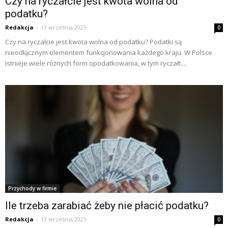
Czy na ryczałcie jest kwota wolna od
podatku?
Redakcja
-
13 września 2025
0
Czy na ryczałcie jest kwota wolna od podatku? Podatki są
nieodłącznym elementem funkcjonowania każdego kraju. W Polsce
istnieje wiele różnych form opodatkowania, w tym ryczałt....
Przychody w firmie
Ile trzeba zarabiać żeby nie płacić podatku?
Redakcja
-
13 września 2025
0