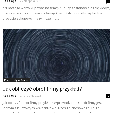
Redakcja
-
29 sierpnia 2024
0
**Dlaczego warto kupować na firmę?** *Czy zastanawiałeś się kiedyś,
dlaczego warto kupować na firmę? Czy to tylko dodatkowy krok w
procesie zakupowym, czy może ma...
Przychody w firmie
Jak obliczyć obrót firmy przykład?
Redakcja
-
24 grudnia 2023
0
Jak obliczyć obrót firmy przykład? Wprowadzenie Obrót firmy jest
jednym z kluczowych wskaźników sukcesu biznesowego. To, ile