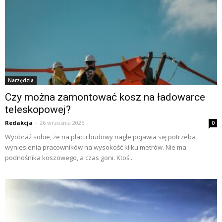
Narzędzia
Czy można zamontować kosz na ładowarce
teleskopowej?
Redakcja
-
26 września 2025
0
Wyobraź sobie, że na placu budowy nagle pojawia się potrzeba
wyniesienia pracowników na wysokość kilku metrów. Nie ma
podnośnika koszowego, a czas goni. Ktoś...