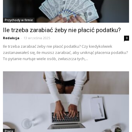
Przychody w firmie
Ile trzeba zarabiać żeby nie płacić podatku?
Redakcja
-
13 września 2025
0
Ile trzeba zarabiać żeby nie płacić podatku? Czy kiedykolwiek
zastanawiałeś się, ile musisz zarabiać, aby uniknąć płacenia podatku?
To pytanie nurtuje wiele osób, zwłaszcza tych,...
Praca