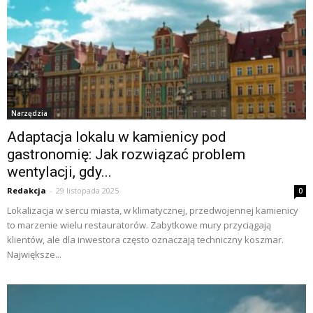
Narzędzia
Adaptacja lokalu w kamienicy pod
gastronomię: Jak rozwiązać problem
wentylacji, gdy...
Redakcja
-
29 listopada 2025
0
Lokalizacja w sercu miasta, w klimatycznej, przedwojennej kamienicy
to marzenie wielu restauratorów. Zabytkowe mury przyciągają
klientów, ale dla inwestora często oznaczają techniczny koszmar.
Największe...