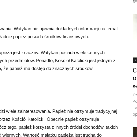
go
wania. Watykan nie ujawnia dokładnych informacji na temat
okładnie papież posiada środków finansowych.
pieża jest znaczny. Watykan posiada wiele cennych
wych przedmiotów. Ponadto, Kościół Katolicki jest jednym z
Z
uje, że papież ma dostęp do znacznych środków
C
o
Re
Cz
Po
ka
zi wiele zainteresowania. Papież nie otrzymuje tradycyjnej
op
przez Kościół Katolicki. Obecnie papież otrzymuje
cz tego, papież korzysta z innych źródeł dochodów, takich
 wiernych. Wartość majątku papieża jest trudna do