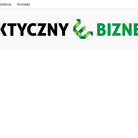
eklama
Kontakt
PraktycznyeBiznes.pl