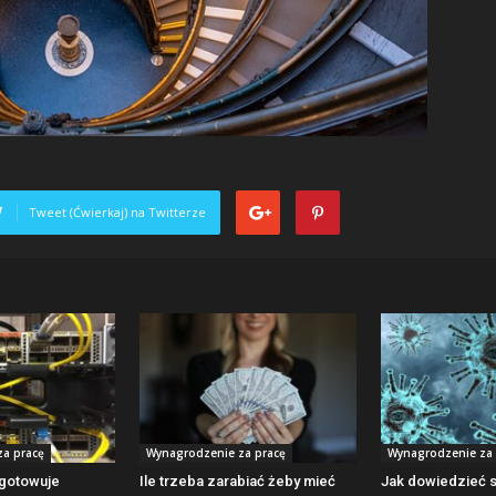
Tweet (Ćwierkaj) na Twitterze
a pracę
Wynagrodzenie za pracę
Wynagrodzenie za 
gotowuje
Ile trzeba zarabiać żeby mieć
Jak dowiedzieć s