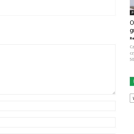
P
O
g
Re
Cz
cz
50
Ka