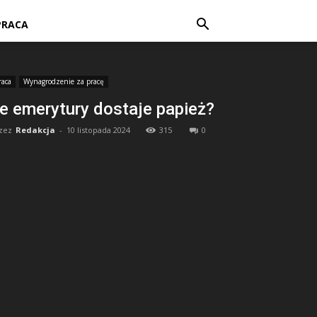
PRACA
raca
Wynagrodzenie za pracę
le emerytury dostaje papież?
zez
Redakcja
-
10 listopada 2024
315
0