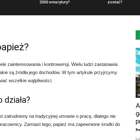
2000 emerytury?
zostać?
papież?
ele zainteresowania i kontrowersji. Wielu ludzi zastanawia
 jakie są źródła jego dochodów. W tym artykule przyjrzymy
wiać wszelkie wątpliwości.
N
o działa?
A
g
est zatrudniony na tradycyjnej umowie o pracę, dlatego nie
p
 pracownicy. Zamiast tego, papież ma zapewnione środki do
Re
Lo