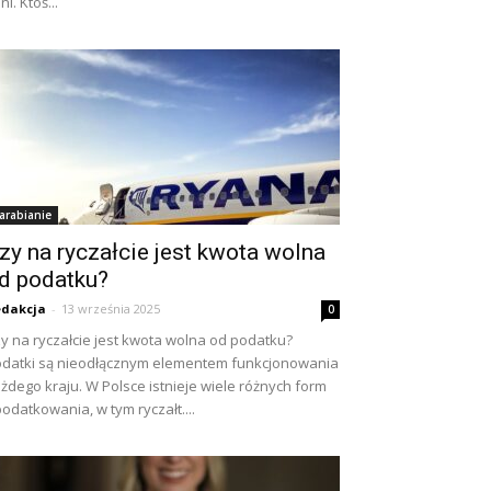
ni. Ktoś...
arabianie
zy na ryczałcie jest kwota wolna
d podatku?
dakcja
-
13 września 2025
0
y na ryczałcie jest kwota wolna od podatku?
datki są nieodłącznym elementem funkcjonowania
żdego kraju. W Polsce istnieje wiele różnych form
odatkowania, w tym ryczałt....