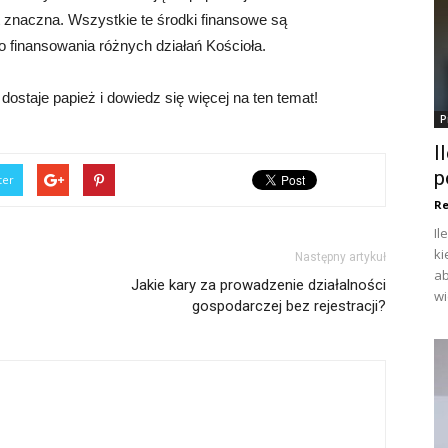
 znaczna. Wszystkie te środki finansowe są
 finansowania różnych działań Kościoła.
dostaje papież i dowiedz się więcej na ten temat!
P
I
p
ter
Re
Il
ki
Następny artykuł
ab
Jakie kary za prowadzenie działalności
wi
gospodarczej bez rejestracji?