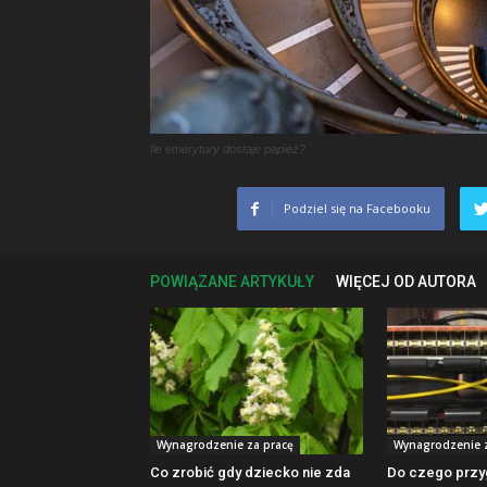
Ile emerytury dostaje papież?
Podziel się na Facebooku
POWIĄZANE ARTYKUŁY
WIĘCEJ OD AUTORA
Wynagrodzenie za pracę
Wynagrodzenie z
Co zrobić gdy dziecko nie zda
Do czego przy