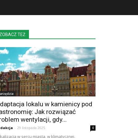
ZOBACZ TEŻ
arzędzia
daptacja lokalu w kamienicy pod
astronomię: Jak rozwiązać
roblem wentylacji, gdy...
dakcja
-
29 listopada 2025
0
kalizacja w sercu miasta, w klimatycznej,