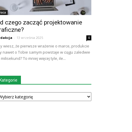
raca
d czego zacząć projektowanie
raficzne?
dakcja
-
13 września 2025
0
y wiesz, że pierwsze wrażenie o marce, produkcie
y nawet o Tobie samym powstaje w ciągu zaledwie
 milisekund? To mniej więcej tyle, ile...
Kategorie
tegorie