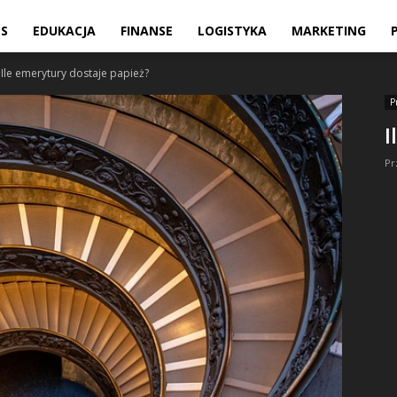
ES
EDUKACJA
FINANSE
LOGISTYKA
MARKETING
Ile emerytury dostaje papież?
P
I
Pr