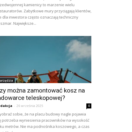
zedwojennej kamienicy to marzenie wielu
stauratorów. Zabytkowe mury przyciągają klientów,
e dla inwestora często oznaczają techniczny
szmar. Największe...
arzędzia
zy można zamontować kosz na
adowarce teleskopowej?
dakcja
-
26 września 2025
0
obraź sobie, że na placu budowy nagle pojawia
ę potrzeba wyniesienia pracowników na wysokość
lku metrów. Nie ma podnośnika koszowego, a czas