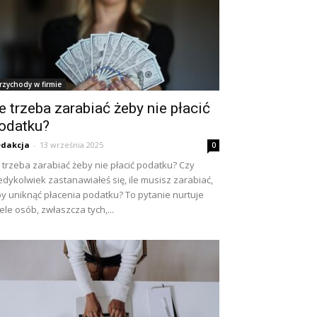
rzychody w firmie
le trzeba zarabiać żeby nie płacić
odatku?
dakcja
-
13 września 2025
0
e trzeba zarabiać żeby nie płacić podatku? Czy
edykolwiek zastanawiałeś się, ile musisz zarabiać,
y uniknąć płacenia podatku? To pytanie nurtuje
ele osób, zwłaszcza tych,...