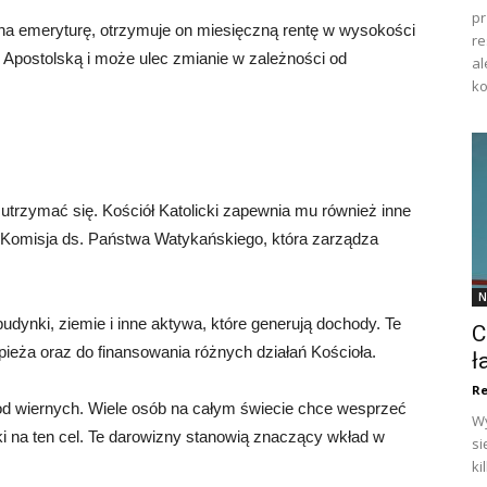
pr
 na emeryturę, otrzymuje on miesięczną rentę w wysokości
re
cę Apostolską i może ulec zmianie w zależności od
al
ko
y utrzymać się. Kościół Katolicki zapewnia mu również inne
 Komisja ds. Państwa Watykańskiego, która zarządza
N
dynki, ziemie i inne aktywa, które generują dochody. Te
C
eża oraz do finansowania różnych działań Kościoła.
ł
Re
od wiernych. Wiele osób na całym świecie chce wesprzeć
Wy
ki na ten cel. Te darowizny stanowią znaczący wkład w
si
ki