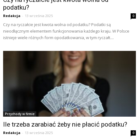
podatku?
Redakcja
-
13 września 2025
0
Czy na ryczałcie jest kwota wolna od podatku? Podatki są
nieodłącznym elementem funkcjonowania każdego kraju. W Polsce
istnieje wiele różnych form opodatkowania, w tym ryczałt....
Przychody w firmie
Ile trzeba zarabiać żeby nie płacić podatku?
Redakcja
-
13 września 2025
0