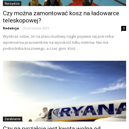
Narzędzia
Czy można zamontować kosz na ładowarce
teleskopowej?
Redakcja
-
26 września 2025
0
Wyobraź sobie, że na placu budowy nagle pojawia się potrzeba
wyniesienia pracowników na wysokość kilku metrów. Nie ma
podnośnika koszowego, a czas goni. Ktoś...
Zarabianie
Czy na ryczałcie jest kwota wolna od